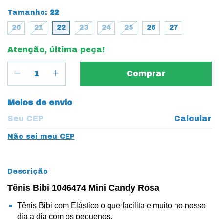
Tamanho:
22
20
21
22
23
24
25
26
27
Atenção, última peça!
Entregas para o CEP:
Meios de envio
Calcular
Não sei meu CEP
Descrição
Tênis Bibi 1046474 Mini Candy Rosa
Tênis Bibi com Elástico o que facilita e muito no nosso
dia a dia com os pequenos.