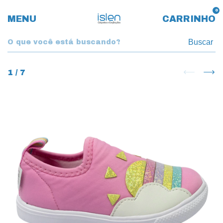
0
MENU
CARRINHO
Buscar
1
/
7