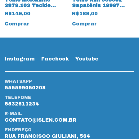
2879.103 Tecido
Sapatênis 19997
Ninno 19986 Marinho
OutFit Kids
R$149,00
R$189,00
Comprar
Comprar
Instagram
Facebook
Youtube
WHATSAPP
555599050208
TELEFONE
5532611234
E-MAIL
CONTATO@ISLEN.COM.BR
ENDEREÇO
RUA FRANCISCO GIULIANI, 564