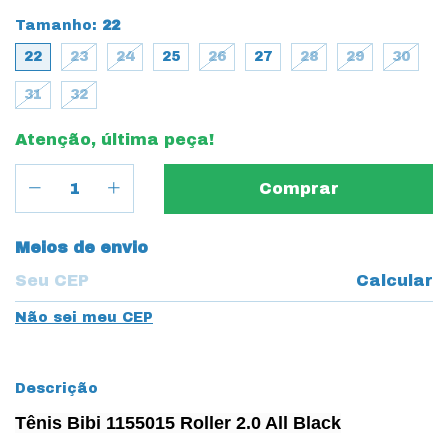
Tamanho:
22
22
23
24
25
26
27
28
29
30
31
32
Atenção, última peça!
Entregas para o CEP:
Meios de envio
Calcular
Não sei meu CEP
Descrição
Tênis Bibi 1155015 Roller 2.0 All Black