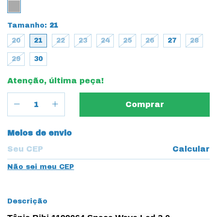
Tamanho:
21
20
21
22
23
24
25
26
27
28
29
30
Atenção, última peça!
Entregas para o CEP:
Meios de envio
Calcular
Não sei meu CEP
Descrição