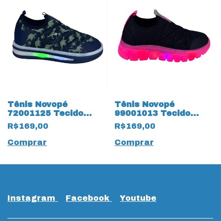
Tênis Novopé
Tênis Novopé
72001125 Tecido
99001013 Tecido
Dinossauro Verde
Glitter com LED 18131
R$169,00
R$169,00
com 18134 Marinho
Preto
Comprar
Comprar
Instagram
Facebook
Youtube