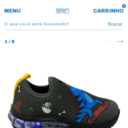
0
MENU
CARRINHO
Buscar
1
/
8