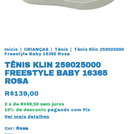
Início
|
CRIANÇAS
|
Tênis
|
Tênis Klin 259025000
Freestyle Baby 16365 Rosa
TÊNIS KLIN 259025000
FREESTYLE BABY 16365
ROSA
R$139,00
2
x de
R$69,50
sem juros
10% de desconto
pagando com Pix
Ver mais detalhes
Cor:
Rosa