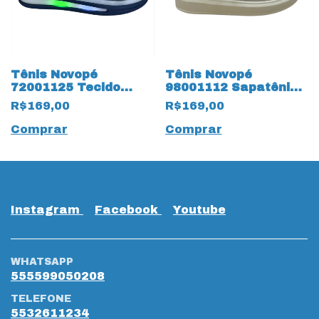
Tênis Novopé
Tênis Novopé
72001125 Tecido
98001112 Sapatênis
Dinossauro Verde
18811 Off White
R$169,00
R$169,00
com 18134 Marinho
Comprar
Comprar
Instagram
Facebook
Youtube
WHATSAPP
555599050208
TELEFONE
5532611234