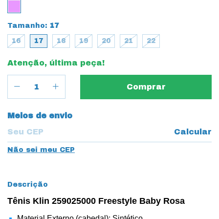
Tamanho:
17
16
17
18
19
20
21
22
Atenção, última peça!
Entregas para o CEP:
Meios de envio
Calcular
Não sei meu CEP
Descrição
Tênis Klin 259025000 Freestyle Baby Rosa
Material Externo (cabedal): Sintético