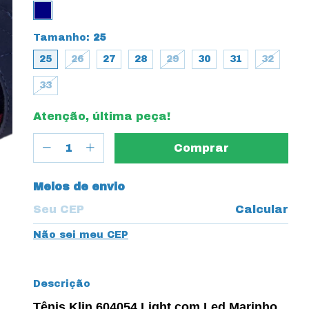
Tamanho:
25
25
26
27
28
29
30
31
32
33
Atenção, última peça!
Entregas para o CEP:
Meios de envio
Calcular
Não sei meu CEP
Descrição
Tênis Klin 604054 Light com Led Marinho