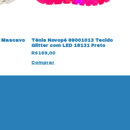
7 Mascavo
Tênis Novopé 99001013 Tecido
T
Glitter com LED 18131 Preto
F
R$169,00
R
Comprar
C