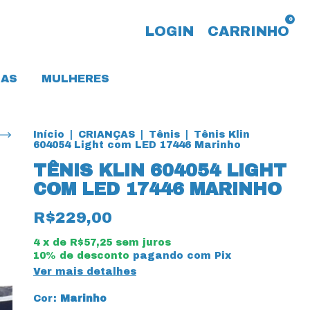
0
LOGIN
CARRINHO
AS
MULHERES
Início
|
CRIANÇAS
|
Tênis
|
Tênis Klin
604054 Light com LED 17446 Marinho
TÊNIS KLIN 604054 LIGHT
COM LED 17446 MARINHO
R$229,00
4
x de
R$57,25
sem juros
10% de desconto
pagando com Pix
Ver mais detalhes
Cor:
Marinho