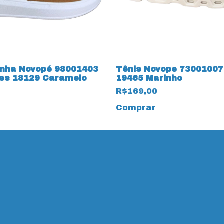
inha Novopé 98001403
Tênis Novope 7300100
es 18129 Caramelo
19465 Marinho
R$169,00
Comprar