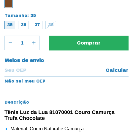
Tamanho:
35
35
36
37
38
Entregas para o CEP:
Meios de envio
Calcular
Não sei meu CEP
Descrição
Tênis Luz da Lua 81070001 Couro Camurça
Trufa Chocolate
Material: Couro Natural e Camurça