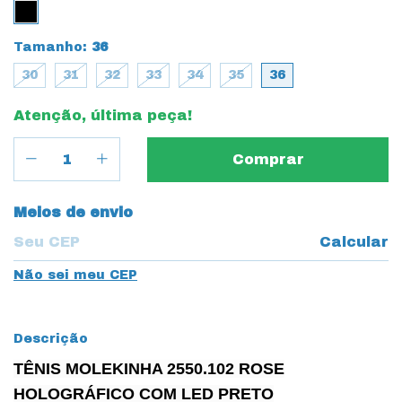
Tamanho:
36
30
31
32
33
34
35
36
Atenção, última peça!
Entregas para o CEP:
Meios de envio
Calcular
Não sei meu CEP
Descrição
TÊNIS MOLEKINHA 2550.102 ROSE
HOLOGRÁFICO COM LED PRETO