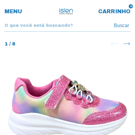
0
MENU
CARRINHO
Buscar
1
/
8