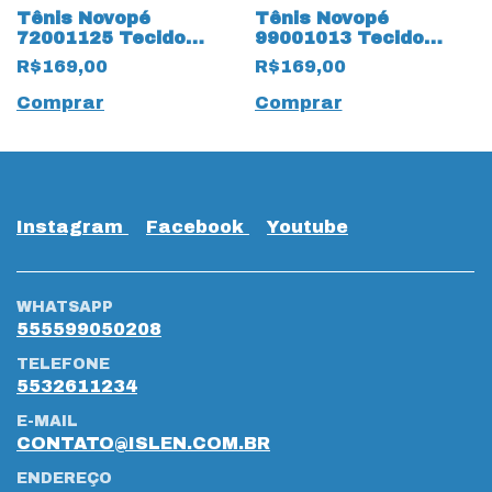
Tênis Novopé
Tênis Novopé
72001125 Tecido
99001013 Tecido
Dinossauro Verde
Glitter com LED 18131
R$169,00
R$169,00
com 18134 Marinho
Preto
Comprar
Comprar
Instagram
Facebook
Youtube
WHATSAPP
555599050208
TELEFONE
5532611234
E-MAIL
CONTATO@ISLEN.COM.BR
ENDEREÇO