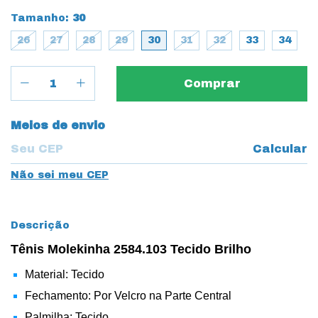
Tamanho:
30
26
27
28
29
30
31
32
33
34
Entregas para o CEP:
Meios de envio
Calcular
Não sei meu CEP
Descrição
Tênis Molekinha 2584.103 Tecido Brilho
Material: Tecido
Fechamento: Por Velcro na Parte Central
Palmilha: Tecido