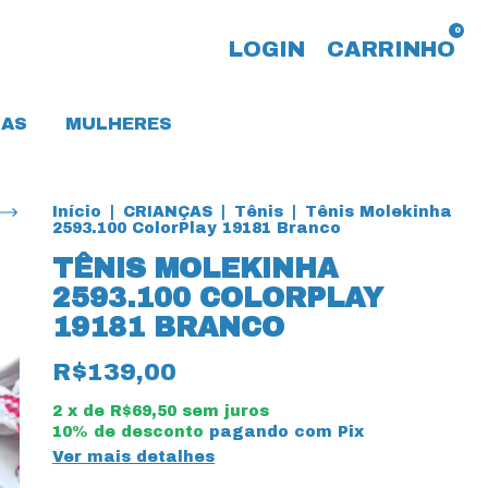
0
LOGIN
CARRINHO
AS
MULHERES
Início
|
CRIANÇAS
|
Tênis
|
Tênis Molekinha
2593.100 ColorPlay 19181 Branco
TÊNIS MOLEKINHA
2593.100 COLORPLAY
19181 BRANCO
R$139,00
2
x de
R$69,50
sem juros
10% de desconto
pagando com Pix
Ver mais detalhes