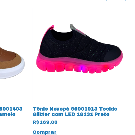
98001403
Tênis Novopé 99001013 Tecido
T
amelo
Glitter com LED 18131 Preto
M
R$169,00
R
Comprar
C