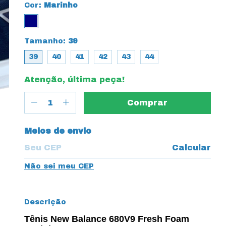
Cor:
Marinho
Tamanho:
39
39
40
41
42
43
44
Atenção, última peça!
Entregas para o CEP:
Meios de envio
Calcular
Não sei meu CEP
Descrição
Tênis New Balance 680V9 Fresh Foam