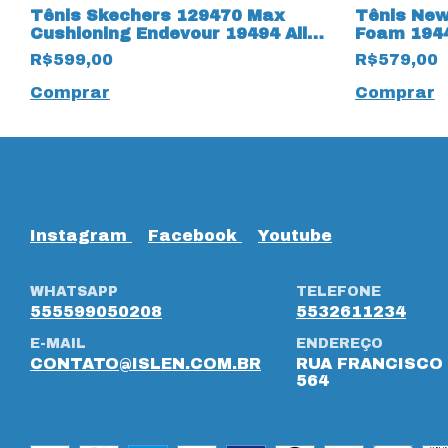
n
Tênis Skechers 129470 Max
Tênis New
Cushioning Endevour 19494 All
Foam 1944
Black
R$599,00
R$579,00
Comprar
Comprar
Instagram
Facebook
Youtube
WHATSAPP
TELEFONE
555599050208
5532611234
E-MAIL
ENDEREÇO
CONTATO@ISLEN.COM.BR
RUA FRANCISCO 
564