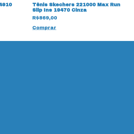
4910
Tênis Skechers 221000 Max Run
T
Slip Ins 19470 Cinza
V
R$869,00
R
Comprar
C