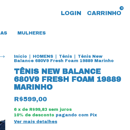
0
LOGIN
CARRINHO
AS
MULHERES
Início
|
HOMENS
|
Tênis
|
Tênis New
Balance 680V9 Fresh Foam 19889 Marinho
TÊNIS NEW BALANCE
680V9 FRESH FOAM 19889
MARINHO
R$599,00
6
x de
R$99,83
sem juros
10% de desconto
pagando com Pix
Ver mais detalhes