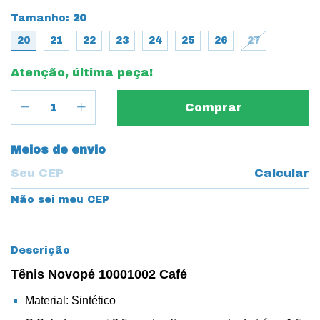
Tamanho:
20
20
21
22
23
24
25
26
27
Atenção, última peça!
Entregas para o CEP:
Meios de envio
Calcular
Não sei meu CEP
Descrição
Tênis Novopé 10001002 Café
Material: Sintético