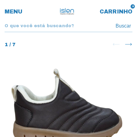
0
MENU
CARRINHO
Buscar
1
/
7