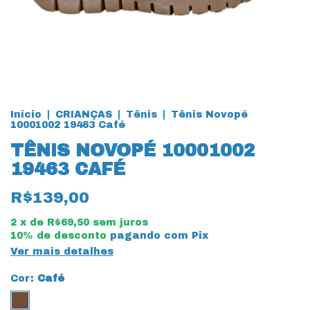
Início
|
CRIANÇAS
|
Tênis
|
Tênis Novopé
10001002 19463 Café
TÊNIS NOVOPÉ 10001002
19463 CAFÉ
R$139,00
2
x de
R$69,50
sem juros
10% de desconto
pagando com Pix
Ver mais detalhes
Cor:
Café