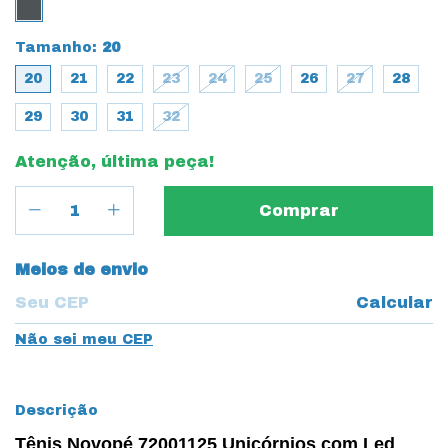
Tamanho:
20
20
21
22
23
24
25
26
27
28
29
30
31
32
Atenção, última peça!
Entregas para o CEP:
Meios de envio
Calcular
Não sei meu CEP
Descrição
Tênis Novopé 72001125 Unicórnios com Led