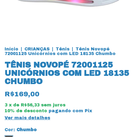
Início
|
CRIANÇAS
|
Tênis
|
Tênis Novopé
72001125 Unicórnios com LED 18135 Chumbo
TÊNIS NOVOPÉ 72001125
UNICÓRNIOS COM LED 18135
CHUMBO
R$169,00
3
x de
R$56,33
sem juros
10% de desconto
pagando com Pix
Ver mais detalhes
Cor:
Chumbo