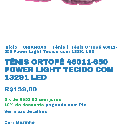
Início
|
CRIANÇAS
|
Tênis
|
Tênis Ortopé 46011-
650 Power Light Tecido com 13291 LED
TÊNIS ORTOPÉ 46011-650
POWER LIGHT TECIDO COM
13291 LED
R$159,00
3
x de
R$53,00
sem juros
10% de desconto
pagando com Pix
Ver mais detalhes
Cor:
Marinho