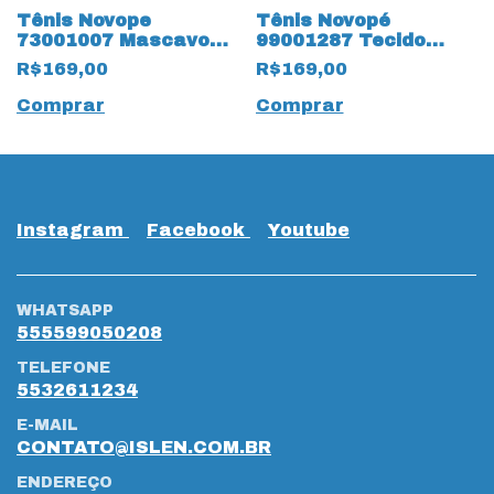
Tênis Novope
Tênis Novopé
73001007 Mascavo
99001287 Tecido
19465 Marinho
Mescla 18130
R$169,00
R$169,00
Dinossauro
Comprar
Comprar
Instagram
Facebook
Youtube
WHATSAPP
555599050208
TELEFONE
5532611234
E-MAIL
CONTATO@ISLEN.COM.BR
ENDEREÇO