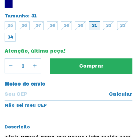
Tamanho:
31
25
26
27
28
29
30
31
32
33
34
Atenção, última peça!
Entregas para o CEP:
Meios de envio
Calcular
Não sei meu CEP
Descrição