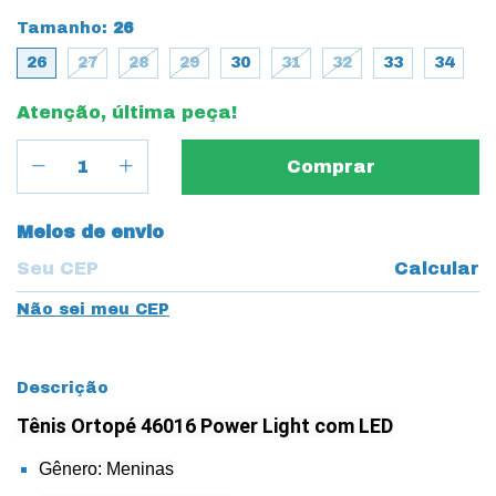
Tamanho:
26
26
27
28
29
30
31
32
33
34
Atenção, última peça!
Entregas para o CEP:
Meios de envio
Calcular
Não sei meu CEP
Descrição
Tênis Ortopé 46016 Power Light com LED
Gênero: Meninas