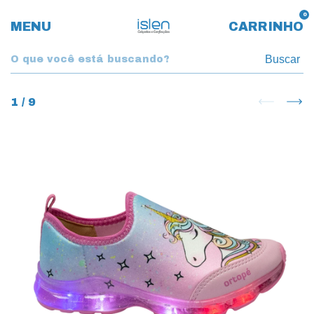
0
MENU
CARRINHO
Buscar
1
/
9