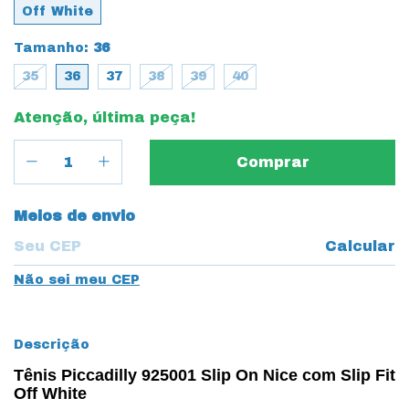
Off White
Tamanho:
36
35
36
37
38
39
40
Atenção, última peça!
Entregas para o CEP:
Meios de envio
Calcular
Não sei meu CEP
Descrição
Tênis Piccadilly 925001 Slip On Nice com Slip Fit
Off White