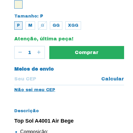
Tamanho:
P
P
M
G
GG
XGG
Atenção, última peça!
Entregas para o CEP:
Meios de envio
Calcular
Não sei meu CEP
Descrição
Top Sol A4001 Air Bege
Composição: