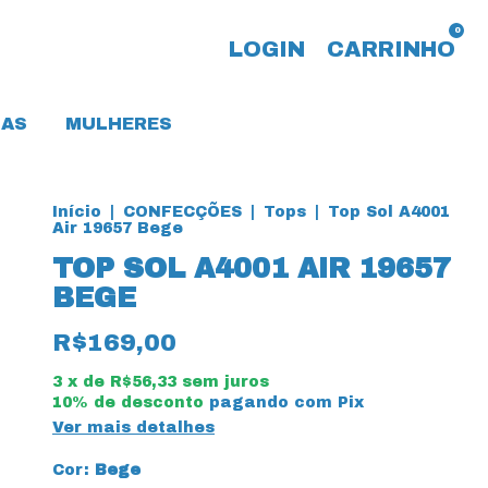
0
LOGIN
CARRINHO
AS
MULHERES
Início
|
CONFECÇÕES
|
Tops
|
Top Sol A4001
Air 19657 Bege
TOP SOL A4001 AIR 19657
BEGE
R$169,00
3
x de
R$56,33
sem juros
10% de desconto
pagando com Pix
Ver mais detalhes
Cor:
Bege