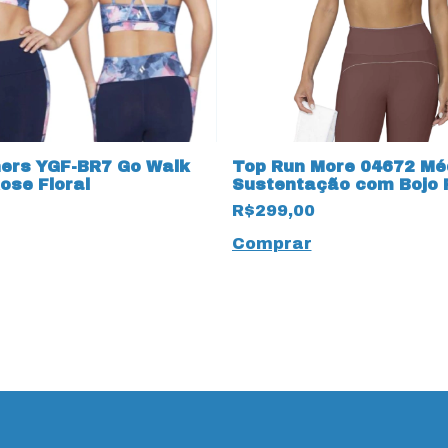
ers YGF-BR7 Go Walk
Top Run More 04672 Mé
se Floral
Sustentação com Bojo 
R$299,00
Comprar