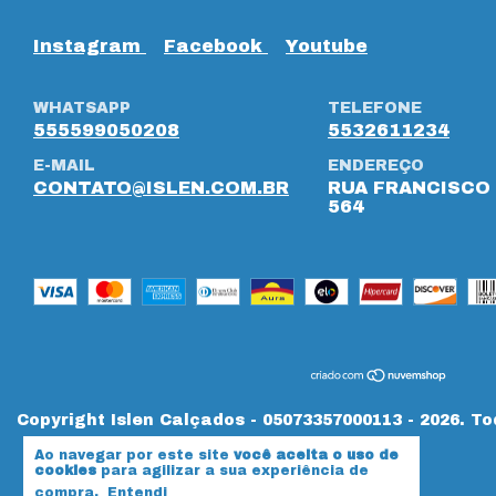
Instagram
Facebook
Youtube
WHATSAPP
TELEFONE
555599050208
5532611234
E-MAIL
ENDEREÇO
CONTATO@ISLEN.COM.BR
RUA FRANCISCO 
564
Copyright Islen Calçados - 05073357000113 - 2026. To
Ao navegar por este site
você aceita o uso de
cookies
para agilizar a sua experiência de
compra.
Entendi