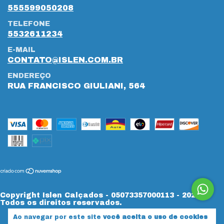
555599050208
TELEFONE
5532611234
E-MAIL
CONTATO@ISLEN.COM.BR
ENDEREÇO
RUA FRANCISCO GIULIANI, 564
Copyright Islen Calçados - 05073357000113 - 2026.
Todos os direitos reservados.
Ao navegar por este site
você aceita o uso de cookies