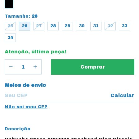
Tamanho:
26
25
26
27
28
29
30
31
32
33
34
Atenção, última peça!
Entregas para o CEP:
Meios de envio
Calcular
Não sei meu CEP
Descrição