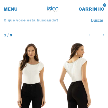
0
MENU
CARRINHO
Buscar
1
/
9