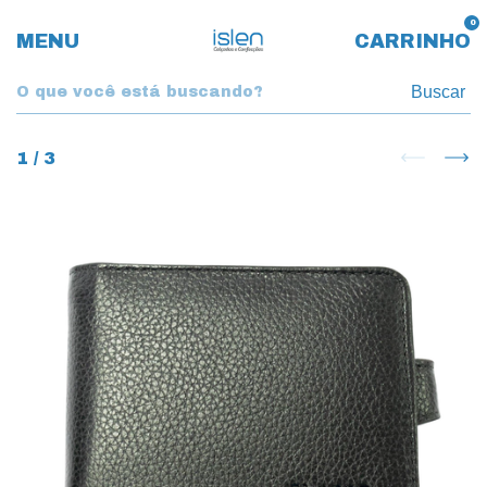
0
MENU
CARRINHO
Buscar
1
/
3