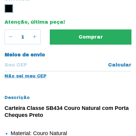
Atenção, última peça!
Entregas para o CEP:
Meios de envio
Calcular
Não sei meu CEP
Descrição
Carteira Classe SB434 Couro Natural com Porta
Cheques Preto
Material: Couro Natural