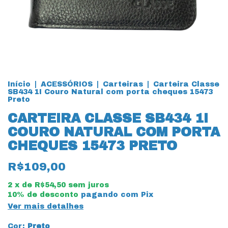
Início
|
ACESSÓRIOS
|
Carteiras
|
Carteira Classe
SB434 1I Couro Natural com porta cheques 15473
Preto
CARTEIRA CLASSE SB434 1I
COURO NATURAL COM PORTA
CHEQUES 15473 PRETO
R$109,00
2
x de
R$54,50
sem juros
10% de desconto
pagando com Pix
Ver mais detalhes
Cor:
Preto