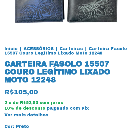
Início
|
ACESSÓRIOS
|
Carteiras
|
Carteira Fasolo
15507 Couro Legítimo Lixado Moto 12248
CARTEIRA FASOLO 15507
COURO LEGÍTIMO LIXADO
MOTO 12248
R$105,00
2
x de
R$52,50
sem juros
10% de desconto
pagando com Pix
Ver mais detalhes
Cor:
Preto