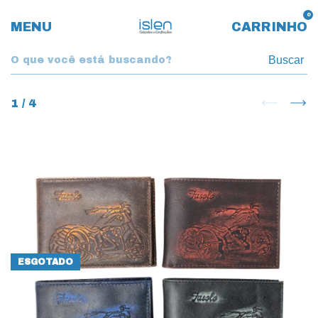
0
MENU
CARRINHO
Buscar
1
/
4
ESGOTADO