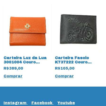
Carteira Luz da Lua
Carteira Fasolo
3001004 Couro
K737222 Couro
Natural New Ridge
Natural 13017
R$389,00
R$105,00
Magnolia Laranja
Vintage
Comprar
Comprar
Instagram
Facebook
Youtube