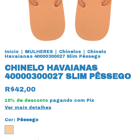
Início
|
MULHERES
|
Chinelos
|
Chinelo
Havaianas 40000300027 Slim Pêssego
CHINELO HAVAIANAS
40000300027 SLIM PÊSSEGO
R$42,00
10% de desconto
pagando com Pix
Ver mais detalhes
Cor:
Pêssego