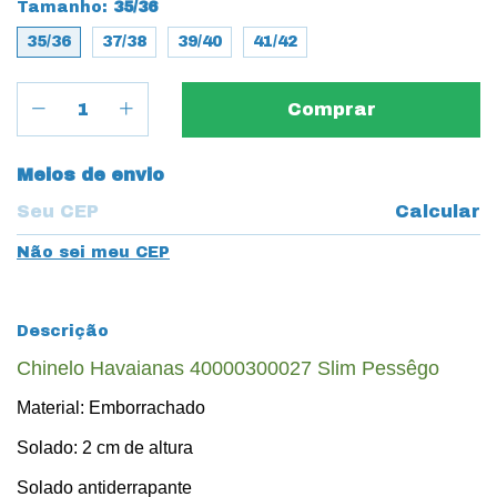
Tamanho:
35/36
35/36
37/38
39/40
41/42
Entregas para o CEP:
Meios de envio
Calcular
Não sei meu CEP
Descrição
Chinelo Havaianas 40000300027 Slim Pessêgo
Material: Emborrachado
Solado: 2 cm de altura
Solado antiderrapante