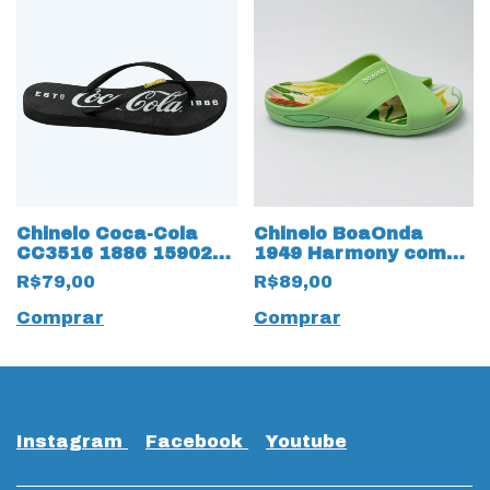
Chinelo Coca-Cola
Chinelo BoaOnda
CC3516 1886 15902
1949 Harmony com
Preto
palmilha Removível
R$79,00
R$89,00
Floral Verde
Comprar
Comprar
Instagram
Facebook
Youtube